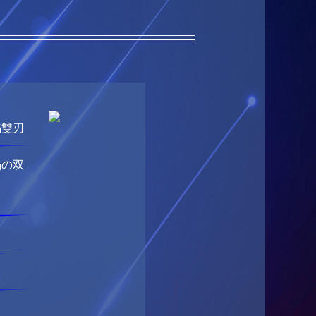
焰雙刃
焔の双