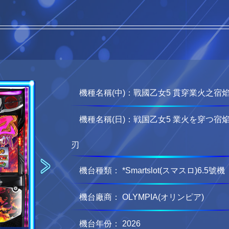
機種名稱(中)：戰國乙女5 貫穿業火之宿
機種名稱(日)：戦国乙女5 業火を穿つ宿
刃
機台種類： *Smartslot(スマスロ)6.5號機
機台廠商： OLYMPIA(オリンピア)
機台年份： 2026