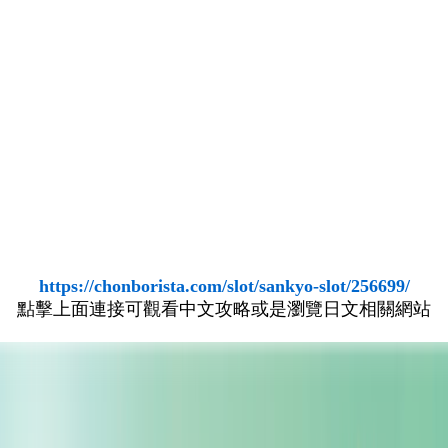
https://chonborista.com/slot/sankyo-slot/256699/
點擊上面連接可觀看中文攻略或是瀏覽日文相關網站