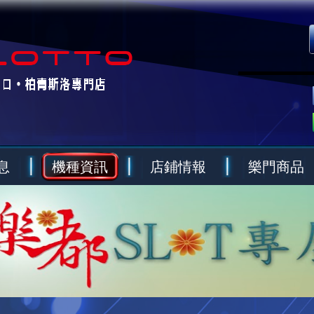
Sharch
息
機種資訊
店鋪情報
樂門商品