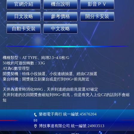
官網介紹
機台說明
影音ＰＶ
日文攻略
參考價格
開分卡安裝
自動卡安裝
中文攻略
機種類型：AT TYPE、純增2.5~4.0枚/G
50枚約可遊技轉數：33G
AT為G數管理型
開獎契機：特殊小役抽選、小役連續抽選、經由CZ抽選
棄台時機：開獎後立刻棄台或是打到99G+前兆附近
天井為通常時消化999G，天井到達經由前兆當選AT確定
天井到達的次回開獎會縮短到99G+前兆，但是有突入上位CZ的話則不會縮
短
樂都電子商行 統一編號:45676204
博技事達有限公司 統一編號:24903513