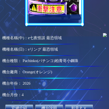
機種名稱(中)：e七夜怪談 最恐領域
機種名稱(日)：eリング 最恐領域
機台種類： Pachinko(パチンコ)柏青哥小鋼珠
機台廠商： Orange(オレンジ)
機台年份： 2026
機台月份：4
官網介紹
機台說明
影音ＰＶ