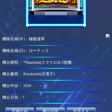
機種名稱(中)：極樂蓮華
機種名稱(日)：ローティス
機台種類： *Smartslot(スマスロ)6.5號機
機台廠商： Kitadenshi(北電子)
機台年份： 2026
機台月份：7
官網介紹
機台說明
影音ＰＶ